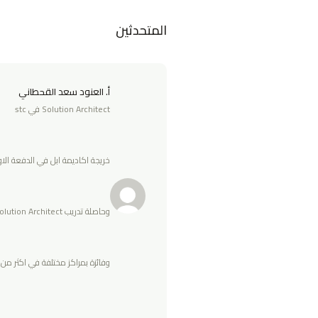
المتحدثين
أ. العنود سعد القحطاني
Solution Architect في stc
خريجة اكاديمة ابل في الدفعة الا
وحاصلة تدريب aws solution Architect لاول دفعة سعودية مع اكاديمية طويق
وفائزة بمراكز مختلفة في اكثر من هاكثون لل solution Architect منه