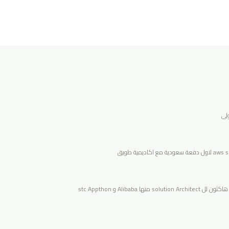
ولى
ا Alibaba و stc Appthon