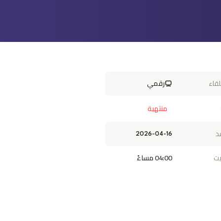
لقاء
رقمي
منتهية
د
2026-04-16
يت
04:00 مساءً