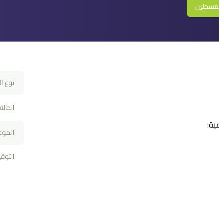
مسجلين
نوع ال
الحالة
ية:
الموع
التوق