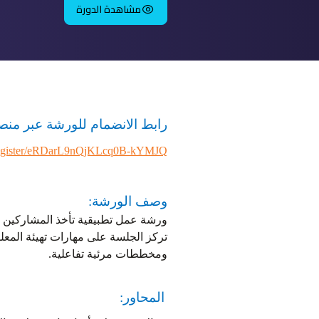
مشاهدة الدورة
رابط الانضمام للورشة عبر من
g/register/eRDarL9nQjKLcq0B-kYMJQ
وصف الورشة
:
ورشة عمل تطبيقية تأخذ المشاركين في
تركز الجلسة على مهارات تهيئة المعلو
ومخططات مرئية تفاعلية
.
المحاور: