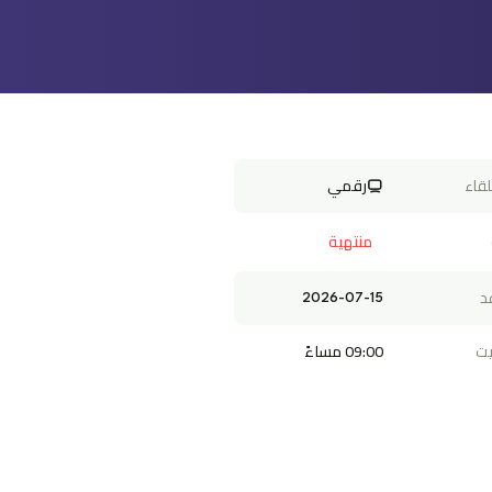
لقاء
رقمي
منتهية
د
2026-07-15
يت
09:00 مساءً