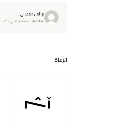
م. أمل المطيري
محللة بيانات متخصصة في ذكاء الأعما
الرعاة