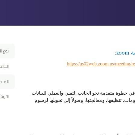
نوع ال
صة
zoom
:
https://us02web.zoom.us/meetin
الحالة
الموع
 خطوة متقدمة نحو الجانب التقني والعملي للبيانات.
التوق
مات، تنظيفها، ومعالجتها، وصولاً إلى تحويلها لرسوم